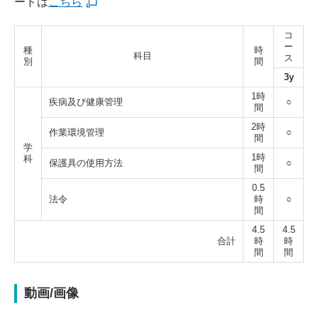
ードは
こちら
コ
ー
種
時
科目
ス
別
間
3y
1時
疾病及び健康管理
○
間
2時
作業環境管理
○
間
学
1時
科
保護具の使用方法
○
間
0.5
法令
時
○
間
4.5
4.5
合計
時
時
間
間
動画/画像