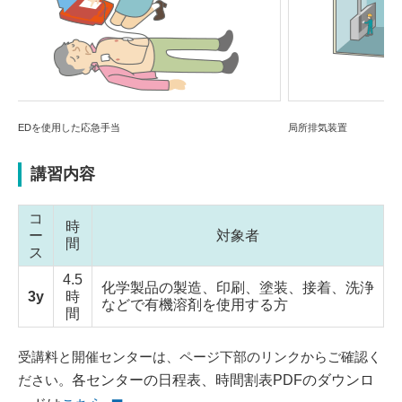
Previou
Next
s
局所排気装置
講習内容
コ
時
ー
対象者
間
ス
4.5
化学製品の製造、印刷、塗装、接着、洗浄
3y
時
などで有機溶剤を使用する方
間
受講料と開催センターは、ページ下部のリンクからご確認く
ださい。
各センターの日程表、時間割表PDFのダウンロ