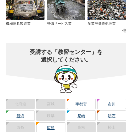
機械器具製造業
整備サービス業
産業廃棄物処理業
他
受講する
「教習センター」を
選択してください。
北海道
宮城
宇都宮
市川
岐阜
新潟
尼崎
明石
西条
高松
松山
広島