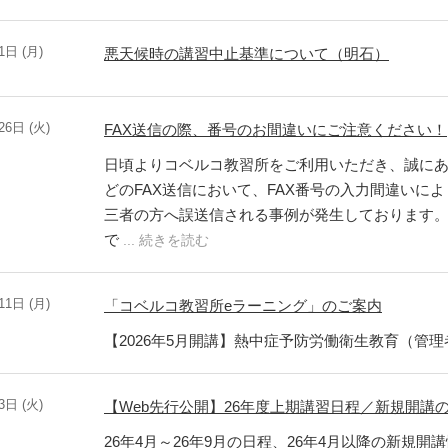
1日 (月)
悪天候時の講習中止基準について（明石）
26日 (火)
FAX送信の際、番号のお間違いにご注意ください！
日頃よりコベルコ教習所をご利用いただき、誠に
どのFAX送信において、FAX番号の入力間違いに
三者の方へ誤送信される事例が発生しております
で
... 続きを読む
11日 (月)
「コベルコ教習所eラーニング」のご案内
【2026年5月開講】熱中症予防労働衛生教育（管理
3日 (火)
【Web先行公開】26年度上期講習日程／新規開講
26年4月～26年9月の日程、26年4月以降の新規