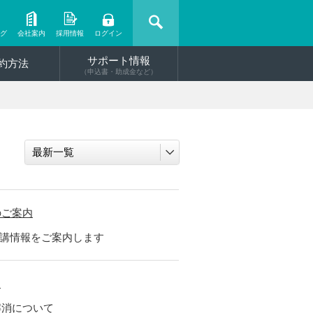
ング
会社案内
採用情報
ログイン
サポート情報
約方法
（申込書・助成金など）
のご案内
規開講情報をご案内します
）
解消について