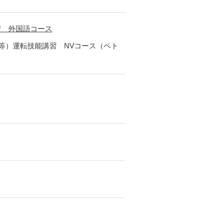
習 外国語コース
地等）運転技能講習 NVコース（ベト