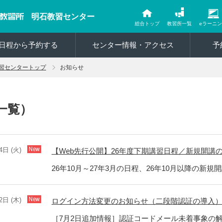
明石教習センター
総合トップ
教習所一覧
eラーニ
日程から予約する
センター情報・アクセス
予
習センタートップ
お知らせ
一覧）
4日 (火)
【Web先行公開】26年度下期講習日程／新規開講
26年10月～27年3月の日程、26年10月以降の新
2日 (木)
ログイン方法変更のお知らせ（二段階認証の導入
［7月2日追加情報］認証コードメール未着事象の