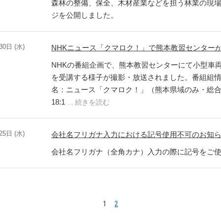
森林の整備、保全、木材産業などを担う林業の現
ジを公開しました。
30日 (水)
NHKニュース「クマロク！」で熊本教習センター
NHKの番組企画で、熊本教習センターにて小型車
を受講する様子が撮影・放送されました。番組組
名：ニュース「クマロク！」（熊本県域のみ・総合）
18:1
... 続きを読む
25日 (水)
会社名フリガナ入力における記号使用不可のお知
会社名フリガナ（全角カナ）入力の際に記号をご
1
2