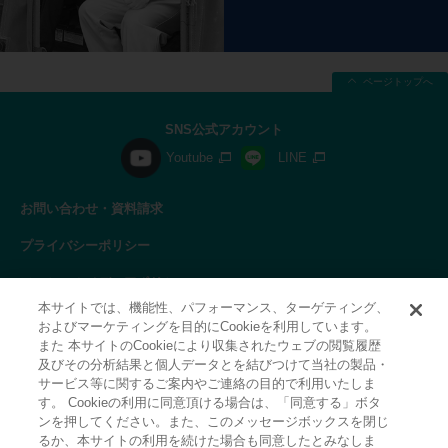
ページトップへ
SNS公式アカウント
Youtube
LINE
お問い合わせ・資料請求
プライバシーポリシー
ソーシャルメディアポリシー
本サイトでは、機能性、パフォーマンス、ターゲティング、
サイトの利用について
およびマーケティングを目的にCookieを利用しています。
また 本サイトのCookieにより収集されたウェブの閲覧履歴
サイトマップ
及びその分析結果と個人データとを結びつけて当社の製品・
サービス等に関するご案内やご連絡の目的で利用いたしま
関連リンク
す。 Cookieの利用に同意頂ける場合は、「同意する」ボタ
ンを押してください。また、このメッセージボックスを閉じ
採用情報
るか、本サイトの利用を続けた場合も同意したとみなしま