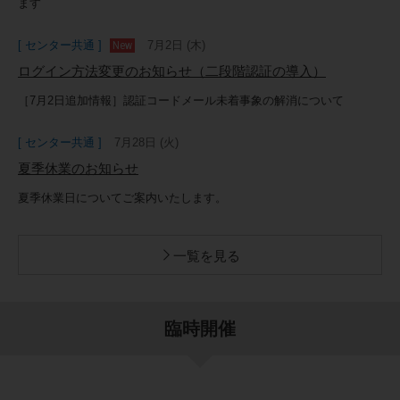
ます
[ センター共通 ] ログイン方法変更のお知らせ（二段階認証
の導入）
[ センター共通 ]
7月2日 (木)
[ センター共通 ] 悪天候時の講習中止について
ログイン方法変更のお知らせ（二段階認証の導入）
[ センター共通 ] 「コベルコ教習所eラーニング」のご案内
［7月2日追加情報］認証コードメール未着事象の解消について
[ 松山教習センター高松会場 ] 駐車場入口のご案内
[ センター共通 ]
7月28日 (火)
夏季休業のお知らせ
夏季休業日についてご案内いたします。
一覧を見る
臨時開催