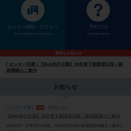
センター情報・アクセス
予約方法
Center Information and Access
How to Reservation
[ 松山教習センター高松会場 ] 駐車場入口のご案内
重要なお知らせ
[ センター共通 ] 【Web先行公開】26年度下期講習日程／新
規開講のご案内
[ センター共通 ] ログイン方法変更のお知らせ（二段階認証
の導入）
お知らせ
[ センター共通 ] 悪天候時の講習中止について
[ センター共通 ] 「コベルコ教習所eラーニング」のご案内
[ センター共通 ]
8月4日 (火)
[ 松山教習センター高松会場 ] 駐車場入口のご案内
【Web先行公開】26年度下期講習日程／新規開講のご案内
[ センター共通 ] 【Web先行公開】26年度下期講習日程／新
26年10月～27年3月の日程、26年10月以降の新規開講情報をご案内し
規開講のご案内