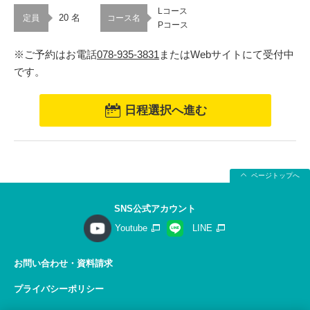
Lコース
20 名
定員
コース名
Pコース
※ご予約はお電話
078-935-3831
またはWebサイトにて受付中
です。
日程選択へ進む
ページトップへ
SNS公式アカウント
Youtube
LINE
お問い合わせ・資料請求
プライバシーポリシー