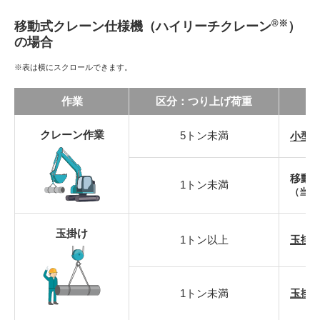
®※
移動式クレーン仕様機（ハイリーチクレーン
）
の場合
※表は横にスクロールできます。
作業
区分：つり上げ荷重
クレーン作業
5トン未満
小型
移動
1トン未満
（当社
玉掛け
1トン以上
玉掛
1トン未満
玉掛