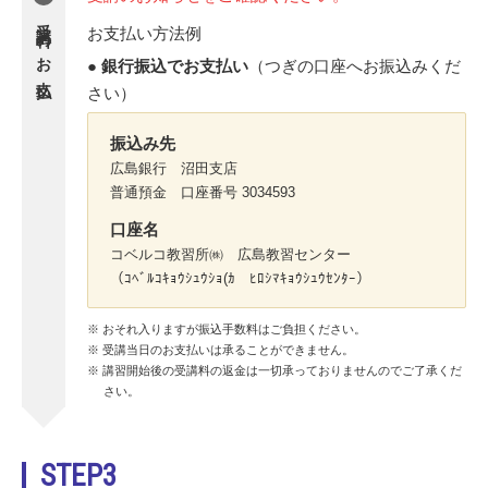
受講料のお支払い
お支払い方法例
● 銀行振込でお支払い
（つぎの口座へお振込みくだ
さい）
振込み先
広島銀行 沼田支店
普通預金 口座番号 3034593
口座名
コベルコ教習所㈱ 広島教習センター
（ｺﾍﾞﾙｺｷｮｳｼｭｳｼｮ(ｶ ﾋﾛｼﾏｷｮｳｼｭｳｾﾝﾀｰ）
おそれ入りますが振込手数料はご負担ください。
受講当日のお支払いは承ることができません。
講習開始後の受講料の返金は一切承っておりませんのでご了承くだ
さい。
STEP3