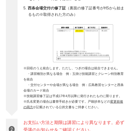
西条会場交付の修了証
（裏面の修了証番号がHSから始ま
るもの※取得された方のみ）
※回収のうえ統合します。ただし、つぎの場合は統合できません。
・講習種別が異なる場合 例：玉掛け技能講習とクレーン特別教育
を統合
・交付センターや会場が異なる場合 例：広島教習センターと西条
会場のカード統合
※技能講習修了証は平成17年4月以降に発行されたものに限ります。
※氏名変更の場合は書替手続きが必要です。戸籍抄本などの
変更前後
の両方
が記載されている公的文書をご持参ください。
お支払い方法と期限は講習により異なります。必ず
2
受講のお知らせをご確認ください。