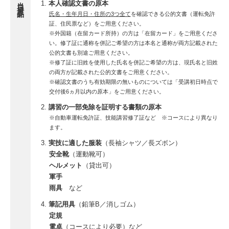
当日持参品
本人確認文書の原本
氏名・生年月日・住所の3つ全て
を確認できる公的文書（運転免許
証、住民票など）をご用意ください。
※外国籍（在留カード所持）の方は「在留カード」をご用意くださ
い。修了証に通称を併記ご希望の方は本名と通称が両方記載された
公的文書も別途ご用意ください。
※修了証に旧姓を使用した氏名を併記ご希望の方は、現氏名と旧姓
の両方が記載された公的文書をご用意ください。
※確認文書のうち有効期限の無いものについては「受講初日時点で
交付後6ヵ月以内の原本」をご用意ください。
講習の一部免除を証明する書類の原本
※自動車運転免許証、技能講習修了証など ※コースにより異なり
ます。
実技に適した服装
（長袖シャツ／長ズボン）
安全靴
（運動靴可）
ヘルメット
（貸出可）
軍手
雨具
など
筆記用具
（鉛筆B／消しゴム）
定規
電卓
（コースにより必要）など