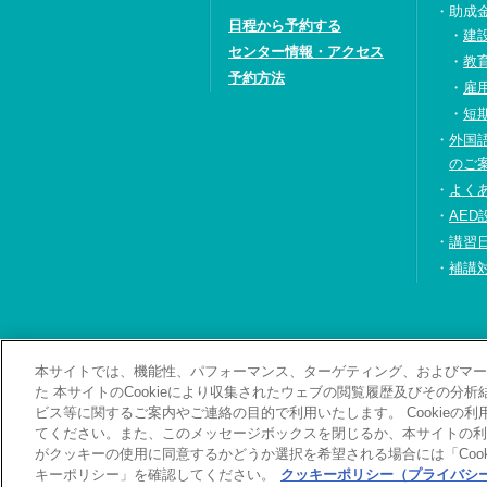
助成
日程から予約する
建
センター情報・アクセス
教
予約方法
雇
短
外国
のご
よく
AED
講習
補講
本サイトでは、機能性、パフォーマンス、ターゲティング、およびマーケ
お問い合わせ・資料
た 本サイトのCookieにより収集されたウェブの閲覧履歴及びその分
ビス等に関するご案内やご連絡の目的で利用いたします。 Cookieの
てください。また、このメッセージボックスを閉じるか、本サイトの利
がクッキーの使用に同意するかどうか選択を希望される場合には「Cook
キーポリシー」を確認してください。
クッキーポリシー（プライバシー