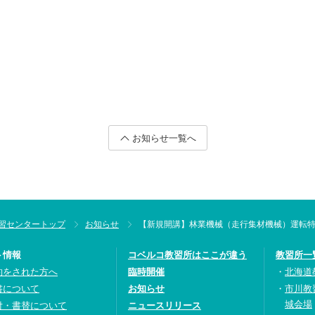
お知らせ一覧へ
習センタートップ
お知らせ
【新規開講】林業機械（走行集材機械）運転
ト情報
コベルコ教習所はここが違う
教習所一
約をされた方へ
臨時開催
北海道
書について
お知らせ
市川教
城会場
付・書替について
ニュースリリース