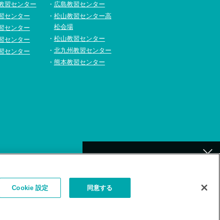
教習センター
広島教習センター
習センター
松山教習センター高
松会場
習センター
松山教習センター
習センター
北九州教習センター
習センター
熊本教習センター
[北九州]
イトの利用について
補講が必要なお客様へ
Cookie 設定
同意する
お詫びとお願い
（補講対象者検索）