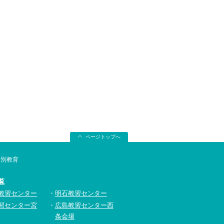
ページトップへ
特別教育
覧
教習センター
明石教習センター
習センター宮
広島教習センター西
条会場