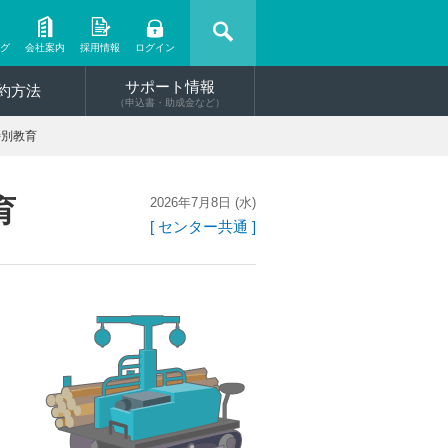
ング
会社案内
採用情報
ログイン
サポート情報
約方法
（申込書・助成金など）
特別教育
育
2026年7月8日 (水)
[ センター共通 ]