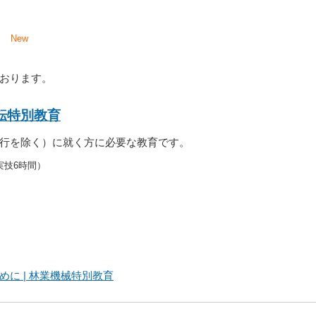
日
1日
New
日
ております。
転特別教育
行を除く）に就く方に必要な教育です。
実技6時間）
に | 林業機械特別教育