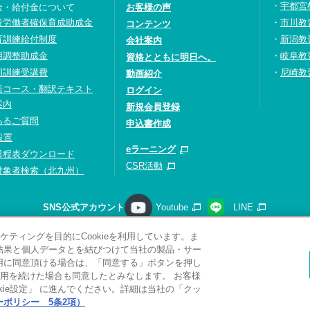
宇都宮
金・給付金について
お客様の声
設労働者確保育成助成金
市川教
コンテンツ
育訓練給付制度
新潟教
会社案内
用調整助成金
岐阜教
資格とともに明日へ。
期訓練受講費
尼崎教
動画紹介
語コース・翻訳テキスト
ログイン
案内
新規会員登録
あるご質問
申込書作成
設置
eラーニング
日程表ダウンロード
CSR活動
対象者検索（北九州）
SNS公式アカウント
Youtube
LINE
ティングを目的にCookieを利用しています。ま
請求
プライバシーポリシー
ソーシャルメディアポリシー
サ
析結果と個人データとを結びつけて当社の製品・サー
サイトマップ
関連リンク
採用情報
利用に同意頂ける場合は、「同意する」ボタンを押し
用を続けた場合も同意したとみなします。 お客様
Copyright(C) 2026 Kobelco Training Services Co,.Ltd.
All rights reserved.
ie設定」 に進んでください。詳細は当社の「クッ
ポリシー 5条2項）