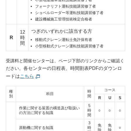
フォークリフト運転技能講習修了者
ショベルローダー等運転技能講習修了者
建設機械施工管理技術検定合格者
つぎのいずれかに該当する方
12
R
時
移動式クレーン運転士免許保有者
間
小型移動式クレーン運転技能講習修了者
受講料と開催センターは、ページ下部のリンクからご確認く
ださい。
各センターの日程表、時間割表PDFのダウンロ
ードは
こちら
コース
種
時
科目
別
間
R
U
S
5
作業に関する装置の構造及び取扱い
時
○
○
○
の方法に関する知識
間
3
免
免
原動機に関する知識
時
○
除
除