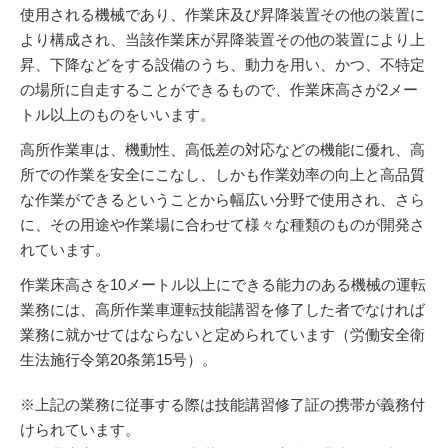
使用される機械であり、作業床及び昇降装置その他の装置に
より構成され、当該作業床が昇降装置その他の装置により上
昇、下降などをする設備のうち、動力を用い、かつ、不特定
の場所に自走することができるもので、作業床高さが2メー
トル以上のものをいいます。
高所作業車は、機動性、高低差の対応などの機能に優れ、高
所での作業を安全にこなし、しかも作業効率の向上と高品質
な作業ができるということから幅広い分野で使用され、さら
に、その用途や作業場に合わせて様々な種類のものが開発さ
れています。
作業床高さを10メートル以上にできる能力のある機械の運転
業務には、高所作業車運転技能講習を修了した者でなければ
業務に就かせてはならないと定められています（労働安全衛
生法施行令第20条第15号）。
※上記の業務に従事する際は技能講習修了証の携帯が義務付
けられています。