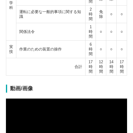
間
学
科
2
運転に必要な一般的事項に関する知
免
時
○
○
識
除
間
1
関係法令
時
○
○
○
間
6
実
作業のための装置の操作
時
○
○
○
技
間
17
12
14
17
合計
時
時
時
時
間
間
間
間
動画/画像