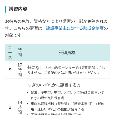
講習内容
お持ちの免許、資格などにより講習の一部が免除されま
す。こちらの講習は、
建設事業主に対する助成金制度
の
対象です。
コ
時
ー
受講資格
間
ス
17
特になし
＊松山教習センターでは定期開催してお
S
時
りません。ご希望の方はお問い合わせください。
間
つぎのいずれかに該当する方
普通、準中型、中型、大型、大型特殊自動車いず
れかの運転免許保有者
14
車両系建設機械（整地等）（基礎工事用）（解体
U
時
用）運転いずれかの技能講習修了者
間
不整地運搬車運転技能講習修了者