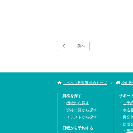
前へ
コベルコ教習所 総合トップ
松山教
資格を探す
サポー
機械から探す
ご予
資格一覧から探す
申込
イラストから探す
再交
助成
日程から予約する
建