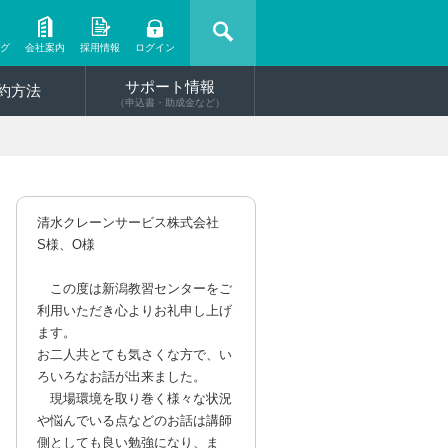
ング
会社案内
採用情報
ログイン
サポート情報
約方法
（申込書・助成金など）
清水クレーンサービス株式会社
S様、O様
この度は新潟教習センターをご
利用いただき心よりお礼申し上げ
ます。
お二人共とても気さくな方で、い
ろいろなお話が出来ました。
現場環境を取り巻く様々な状況
や悩んでいる点などのお話は講師
側としても良い勉強になり、ま