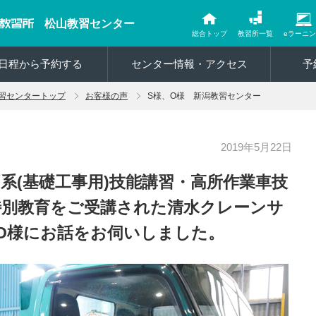
松山教習センター
総合トップ
教習所一覧
eラーニ
日程から予約する
センター情報・アクセス
予
習センタートップ
お客様の声
S様、O様 新潟教習センター
2019年5月22日
系(基礎工事用)技能講習・高所作業車技
特別教育をご受講された清水クレーンサ
O様にお話をお伺いしました。