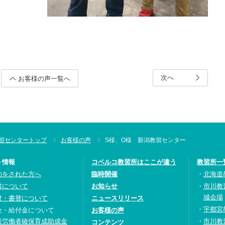
次へ
お客様の声一覧へ
習センタートップ
お客様の声
S様、O様 新潟教習センター
ト情報
コベルコ教習所はここが違う
教習所一
約をされた方へ
臨時開催
北海道
書について
お知らせ
市川教
城会場
付・書替について
ニュースリリース
宇都宮
金・給付金について
お客様の声
設労働者確保育成助成金
市川教
コンテンツ