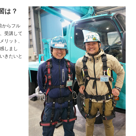
習は？
前からフル
、受講して
メリット、
感しまし
いきたいと