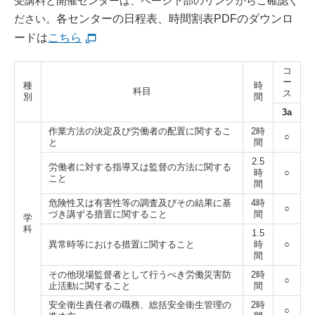
受講料と開催センターは、ページ下部のリンクからご確認く
ださい。
各センターの日程表、時間割表PDFのダウンロ
ードは
こちら
コ
ー
種
時
科目
ス
別
間
3a
作業方法の決定及び労働者の配置に関するこ
2時
○
と
間
2.5
労働者に対する指導又は監督の方法に関する
時
○
こと
間
危険性又は有害性等の調査及びその結果に
基
4時
○
づき講ずる措置に関すること
間
学
科
1.5
異常時等における措置に関すること
時
○
間
その他現場監督者として行うべき労働災害防
2時
○
止
活動に関すること
間
安全衛生責任者の職務、総括安全衛生管理の
2時
○