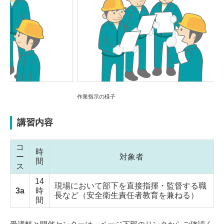
Previou
Next
s
作業指示の様子
作業指示
講習内容
コ
時
ー
対象者
間
ス
14
現場において部下を直接指揮・監督する職
3a
時
長など（安全衛生責任者教育を兼ねる）
間