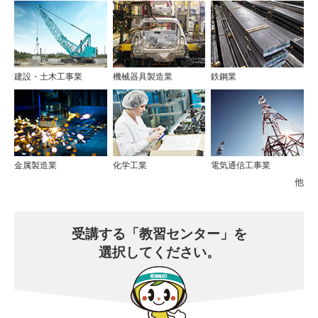
建設・土木工事業
機械器具製造業
鉄鋼業
金属製造業
化学工業
電気通信工事業
他
受講する
「教習センター」を
選択してください。