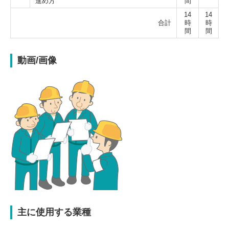
進め方
間
14
14
合計
時
時
間
間
動画/画像
主に使用する業種