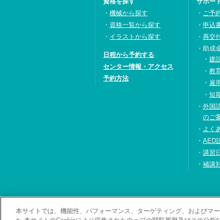
資格を探す
サポー
機械から探す
ご予
資格一覧から探す
申込
イラストから探す
再交
助成
日程から予約する
建
センター情報・アクセス
教
予約方法
雇
短
外国
のご
よく
AED
講習
補講
本サイトでは、機能性、パフォーマンス、ターゲティング、およびマーケ
お問い合わせ・資料