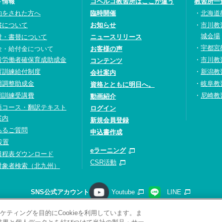
ト情報
コベルコ教習所はここが違う
教習所一
約をされた方へ
臨時開催
北海道
書について
お知らせ
市川教
城会場
付・書替について
ニュースリリース
宇都宮
金・給付金について
お客様の声
設労働者確保育成助成金
市川教
コンテンツ
育訓練給付制度
新潟教
会社案内
用調整助成金
岐阜教
資格とともに明日へ。
期訓練受講費
尼崎教
動画紹介
語コース・翻訳テキスト
ログイン
案内
新規会員登録
あるご質問
申込書作成
設置
eラーニング
日程表ダウンロード
CSR活動
対象者検索（北九州）
SNS公式アカウント
Youtube
LINE
ティングを目的にCookieを利用しています。ま
請求
プライバシーポリシー
ソーシャルメディアポリシー
サ