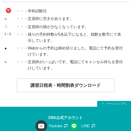
学
・・・学科試験日
○
・・・定員枠に空きがあります。
△
・・・定員枠の残が少なくなっています。
1～5
・・・残りの予約枠数が5名以下になると、残数を数字にて表
示しています。
●
・・・Webからの予約は締め切りました。電話にて予約を受付
けています。
×
・・・定員枠がいっぱいです。電話にてキャンセル待ちを受付
けしています。
講習日程表・時間割表ダウンロード
ページトップへ
SNS公式アカウント
Youtube
LINE