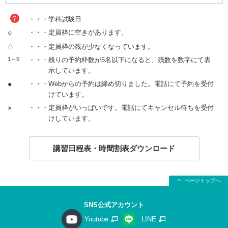
学
・・・学科試験日
○
・・・定員枠に空きがあります。
△
・・・定員枠の残が少なくなっています。
1～5
・・・残りの予約枠数が5名以下になると、残数を数字にて表
示しています。
●
・・・Webからの予約は締め切りました。電話にて予約を受付
けています。
×
・・・定員枠がいっぱいです。電話にてキャンセル待ちを受付
けしています。
講習日程表・時間割表ダウンロード
ページトップへ
SNS公式アカウント
Youtube
LINE