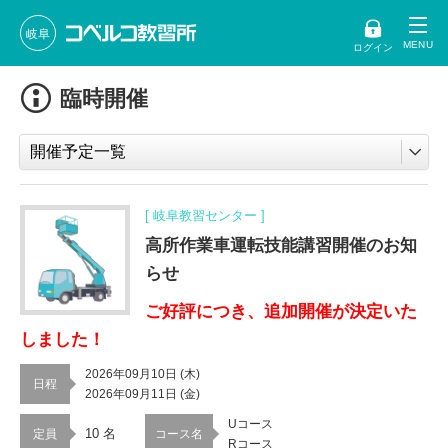
岐阜
ログイン
臨時開催
[ 岐阜教習センター ]
高所作業車運転技能講習開催のお知
らせ
ご好評につき、追加開催が決定いた
しました！
2026年09月10日 (木)
日程
2026年09月11日 (金)
Uコース
10 名
定員
コース名
Rコース