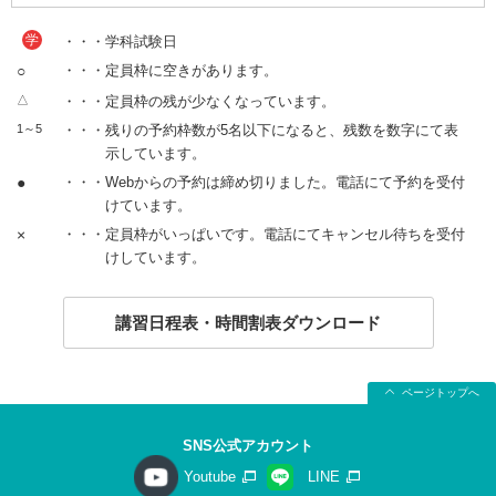
学
・・・学科試験日
○
・・・定員枠に空きがあります。
△
・・・定員枠の残が少なくなっています。
1～5
・・・残りの予約枠数が5名以下になると、残数を数字にて表
示しています。
●
・・・Webからの予約は締め切りました。電話にて予約を受付
けています。
×
・・・定員枠がいっぱいです。電話にてキャンセル待ちを受付
けしています。
講習日程表・時間割表ダウンロード
ページトップへ
SNS公式アカウント
Youtube
LINE