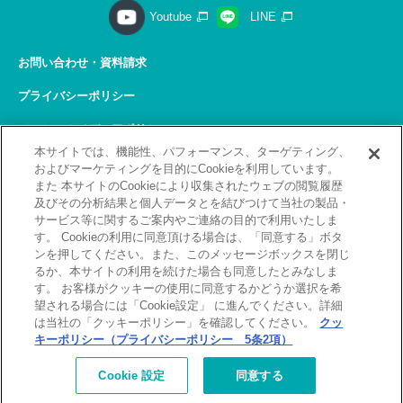
Youtube
LINE
お問い合わせ・資料請求
プライバシーポリシー
ソーシャルメディアポリシー
本サイトでは、機能性、パフォーマンス、ターゲティング、
サイトの利用について
およびマーケティングを目的にCookieを利用しています。
また 本サイトのCookieにより収集されたウェブの閲覧履歴
サイトマップ
及びその分析結果と個人データとを結びつけて当社の製品・
サービス等に関するご案内やご連絡の目的で利用いたしま
関連リンク
す。 Cookieの利用に同意頂ける場合は、「同意する」ボタ
ンを押してください。また、このメッセージボックスを閉じ
採用情報
るか、本サイトの利用を続けた場合も同意したとみなしま
す。 お客様がクッキーの使用に同意するかどうか選択を希
Copyright(C) 2026 Kobelco Training Services Co,.Ltd.
望される場合には「Cookie設定」 に進んでください。詳細
All rights reserved.
は当社の「クッキーポリシー」を確認してください。
クッ
キーポリシー（プライバシーポリシー 5条2項）
[北九州]
補講が必要なお客様へ
お詫びとお願い
Cookie 設定
同意する
（補講対象者検索）