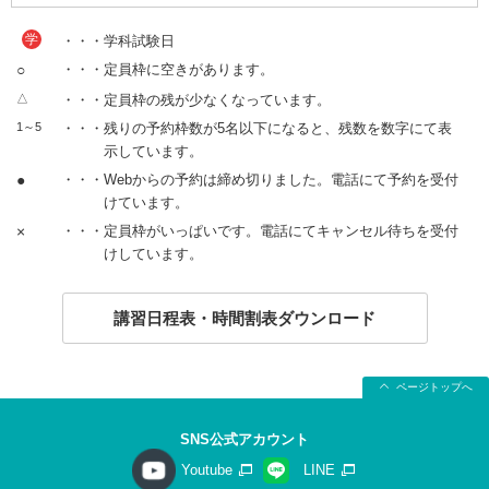
学
・・・学科試験日
○
・・・定員枠に空きがあります。
△
・・・定員枠の残が少なくなっています。
1～5
・・・残りの予約枠数が5名以下になると、残数を数字にて表
示しています。
●
・・・Webからの予約は締め切りました。電話にて予約を受付
けています。
×
・・・定員枠がいっぱいです。電話にてキャンセル待ちを受付
けしています。
講習日程表・時間割表ダウンロード
ページトップへ
SNS公式アカウント
Youtube
LINE