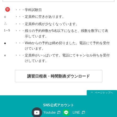
学
・・・学科試験日
○
・・・定員枠に空きがあります。
△
・・・定員枠の残が少なくなっています。
1～5
・・・残りの予約枠数が5名以下になると、残数を数字にて表
示しています。
●
・・・Webからの予約は締め切りました。電話にて予約を受付
けています。
×
・・・定員枠がいっぱいです。電話にてキャンセル待ちを受付
けしています。
講習日程表・時間割表ダウンロード
ページトップへ
SNS公式アカウント
Youtube
LINE