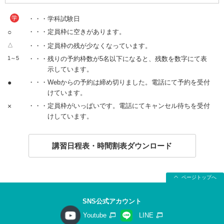
学
・・・学科試験日
○
・・・定員枠に空きがあります。
△
・・・定員枠の残が少なくなっています。
1～5
・・・残りの予約枠数が5名以下になると、残数を数字にて表
示しています。
●
・・・Webからの予約は締め切りました。電話にて予約を受付
けています。
×
・・・定員枠がいっぱいです。電話にてキャンセル待ちを受付
けしています。
講習日程表・時間割表ダウンロード
ページトップへ
SNS公式アカウント
Youtube
LINE