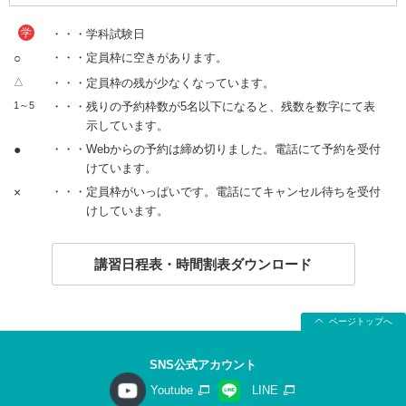
学
・・・学科試験日
○
・・・定員枠に空きがあります。
△
・・・定員枠の残が少なくなっています。
1～5
・・・残りの予約枠数が5名以下になると、残数を数字にて表
示しています。
●
・・・Webからの予約は締め切りました。電話にて予約を受付
けています。
×
・・・定員枠がいっぱいです。電話にてキャンセル待ちを受付
けしています。
講習日程表・時間割表ダウンロード
ページトップへ
SNS公式アカウント
Youtube
LINE