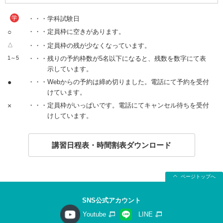
学
・・・学科試験日
○
・・・定員枠に空きがあります。
△
・・・定員枠の残が少なくなっています。
1～5
・・・残りの予約枠数が5名以下になると、残数を数字にて表
示しています。
●
・・・Webからの予約は締め切りました。電話にて予約を受付
けています。
×
・・・定員枠がいっぱいです。電話にてキャンセル待ちを受付
けしています。
講習日程表・時間割表ダウンロード
ページトップへ
SNS公式アカウント
Youtube
LINE