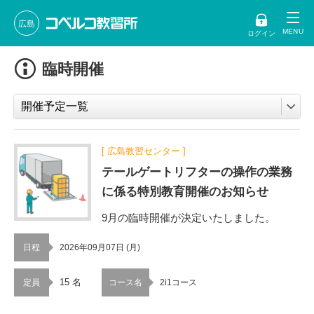
広島
ログイン
臨時開催
[ 広島教習センター ]
テールゲートリフターの操作の業務
に係る特別教育開催のお知らせ
9月の臨時開催が決定いたしました。
日程
2026年09月07日 (月)
15 名
定員
コース名
2i1コース