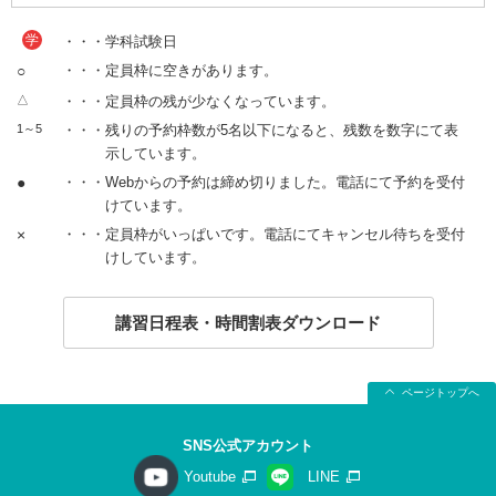
学
・・・学科試験日
○
・・・定員枠に空きがあります。
△
・・・定員枠の残が少なくなっています。
1～5
・・・残りの予約枠数が5名以下になると、残数を数字にて表
示しています。
●
・・・Webからの予約は締め切りました。電話にて予約を受付
けています。
×
・・・定員枠がいっぱいです。電話にてキャンセル待ちを受付
けしています。
講習日程表・時間割表ダウンロード
ページトップへ
SNS公式アカウント
Youtube
LINE