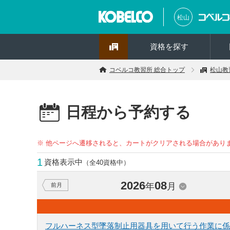
松山
資格を探す
コベルコ教習所 総合トップ
松山教
日程から予約する
※ 他ページへ遷移されると、カートがクリアされる場合があり
1
資格表示中
（全40資格中）
2026
08
年
月
前月
フルハーネス型墜落制止用器具を用いて行う作業に係