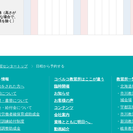
務（高さが
難な場合で、
業を除く〕
習センタートップ
日程から予約する
ト情報
コベルコ教習所はここが違う
教習所一
約をされた方へ
臨時開催
北海道
書について
お知らせ
市川教
城会場
付・書替について
お客様の声
宇都宮
金・給付金について
コンテンツ
設労働者確保育成助成金
市川教
会社案内
育訓練給付制度
新潟教
資格とともに明日へ。
用調整助成金
岐阜教
動画紹介