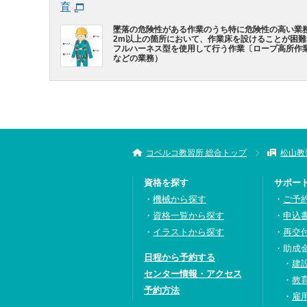
育
墜落の危険性がある作業のうち特に危険性の高い業
2m以上の箇所において、作業床を設けることが困
フルハーネス型を使用して行う作業〔ロープ高所作
などの業務）
コベルコ教習所 総合トップ
松山教
資格を探す
サポー
機械から探す
ご予
資格一覧から探す
申込
イラストから探す
再交
助成
日程から予約する
建
センター情報・アクセス
教
予約方法
雇