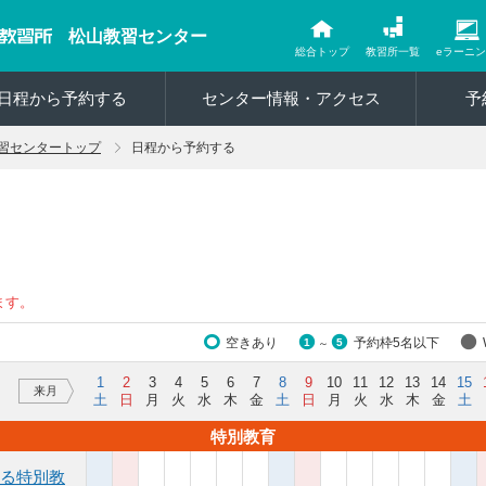
松山教習センター
総合トップ
教習所一覧
eラーニ
日程から予約する
センター情報・アクセス
予
習センタートップ
日程から予約する
ます。
空きあり
予約枠5名以下
1
5
～
1
2
3
4
5
6
7
8
9
10
11
12
13
14
15
来月
土
日
月
火
水
木
金
土
日
月
火
水
木
金
土
特別教育
る特別教