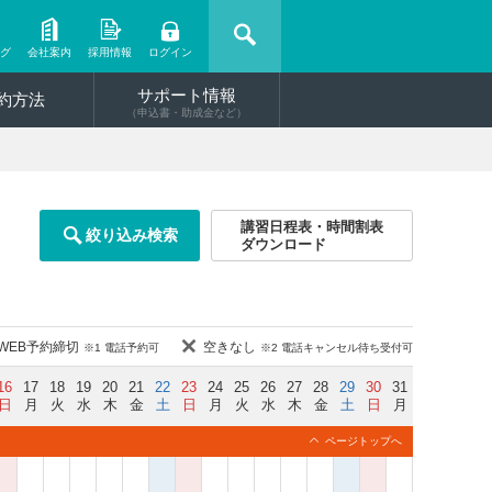
ング
会社案内
採用情報
ログイン
サポート情報
約方法
（申込書・助成金など）
講習日程表・時間割表
絞り込み検索
ダウンロード
WEB予約締切
空きなし
※1 電話予約可
※2 電話キャンセル待ち受付可
16
17
18
19
20
21
22
23
24
25
26
27
28
29
30
31
日
月
火
水
木
金
土
日
月
火
水
木
金
土
日
月
ページトップへ