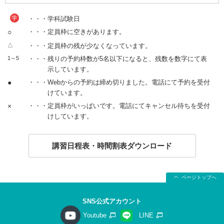
学
・・・学科試験日
○
・・・定員枠に空きがあります。
△
・・・定員枠の残が少なくなっています。
1～5
・・・残りの予約枠数が5名以下になると、残数を数字にて表
示しています。
●
・・・Webからの予約は締め切りました。電話にて予約を受付
けています。
×
・・・定員枠がいっぱいです。電話にてキャンセル待ちを受付
けしています。
講習日程表・時間割表ダウンロード
ページトップへ
SNS公式アカウント
Youtube
LINE