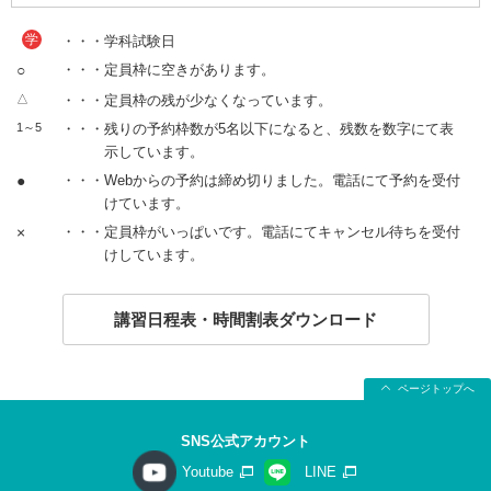
学
・・・学科試験日
○
・・・定員枠に空きがあります。
△
・・・定員枠の残が少なくなっています。
1～5
・・・残りの予約枠数が5名以下になると、残数を数字にて表
示しています。
●
・・・Webからの予約は締め切りました。電話にて予約を受付
けています。
×
・・・定員枠がいっぱいです。電話にてキャンセル待ちを受付
けしています。
講習日程表・時間割表ダウンロード
ページトップへ
SNS公式アカウント
Youtube
LINE