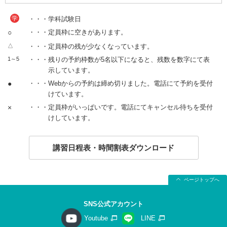
学
・・・学科試験日
○
・・・定員枠に空きがあります。
△
・・・定員枠の残が少なくなっています。
1～5
・・・残りの予約枠数が5名以下になると、残数を数字にて表
示しています。
●
・・・Webからの予約は締め切りました。電話にて予約を受付
けています。
×
・・・定員枠がいっぱいです。電話にてキャンセル待ちを受付
けしています。
講習日程表・時間割表ダウンロード
ページトップへ
SNS公式アカウント
Youtube
LINE