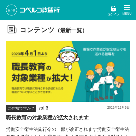
新潟
ログイン
コンテンツ
（最新一覧）
vol.3
2022年12月5日
ご存知ですか？
職長教育の対象業種が拡大されます
労働安全衛生法施行令の一部が改正されます労働安全衛生法