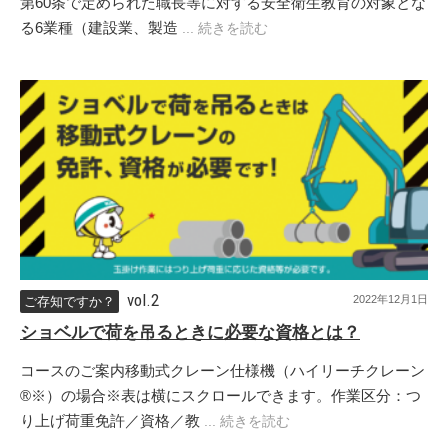
第60条で定められた職長等に対する安全衛生教育の対象とな
る6業種（建設業、製造
... 続きを読む
vol.2
2022年12月1日
ご存知ですか？
ショベルで荷を吊るときに必要な資格とは？
コースのご案内移動式クレーン仕様機（ハイリーチクレーン
®※）の場合※表は横にスクロールできます。作業区分：つ
り上げ荷重免許／資格／教
... 続きを読む