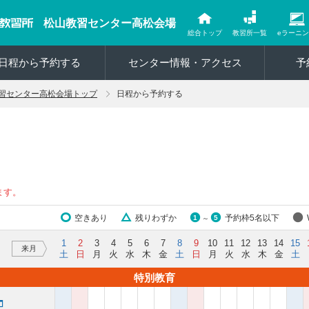
松山教習センター高松会場
総合トップ
教習所一覧
eラーニ
日程から予約する
センター情報・アクセス
予
習センター高松会場トップ
日程から予約する
ます。
空きあり
残りわずか
予約枠5名以下
1
5
～
1
2
3
4
5
6
7
8
9
10
11
12
13
14
15
来月
土
日
月
火
水
木
金
土
日
月
火
水
木
金
土
特別教育