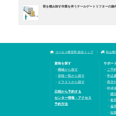
荷を積み卸す作業を伴うテールゲートリフターの操
コベルコ教習所 総合トップ
松山教
資格を探す
サポー
機械から探す
ご予
資格一覧から探す
申込
イラストから探す
再交
助成
日程から予約する
建
センター情報・アクセス
教
予約方法
雇
短