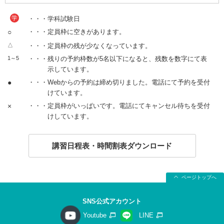
学
・・・学科試験日
○
・・・定員枠に空きがあります。
△
・・・定員枠の残が少なくなっています。
1～5
・・・残りの予約枠数が5名以下になると、残数を数字にて表
示しています。
●
・・・Webからの予約は締め切りました。電話にて予約を受付
けています。
×
・・・定員枠がいっぱいです。電話にてキャンセル待ちを受付
けしています。
講習日程表・時間割表ダウンロード
ページトップへ
SNS公式アカウント
Youtube
LINE