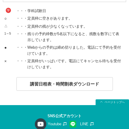
学
・・・学科試験日
○
・・・定員枠に空きがあります。
△
・・・定員枠の残が少なくなっています。
1～5
・・・残りの予約枠数が5名以下になると、残数を数字にて表
示しています。
●
・・・Webからの予約は締め切りました。電話にて予約を受付
けています。
×
・・・定員枠がいっぱいです。電話にてキャンセル待ちを受付
けしています。
講習日程表・時間割表ダウンロード
ページトップへ
SNS公式アカウント
Youtube
LINE