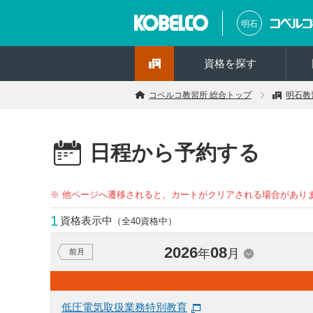
明石
資格を探す
コベルコ教習所 総合トップ
明石教
日程から予約する
※ 他ページへ遷移されると、カートがクリアされる場合があり
1
資格表示中
（全40資格中）
2026
08
年
月
前月
低圧電気取扱業務特別教育