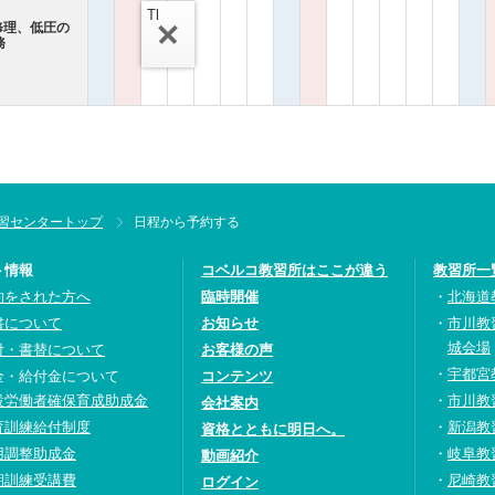
Tl
修理、低圧の
務
習センタートップ
日程から予約する
ト情報
コベルコ教習所はここが違う
教習所一
約をされた方へ
臨時開催
北海道
書について
お知らせ
市川教
城会場
付・書替について
お客様の声
宇都宮
金・給付金について
コンテンツ
設労働者確保育成助成金
市川教
会社案内
育訓練給付制度
新潟教
資格とともに明日へ。
用調整助成金
岐阜教
動画紹介
期訓練受講費
尼崎教
ログイン