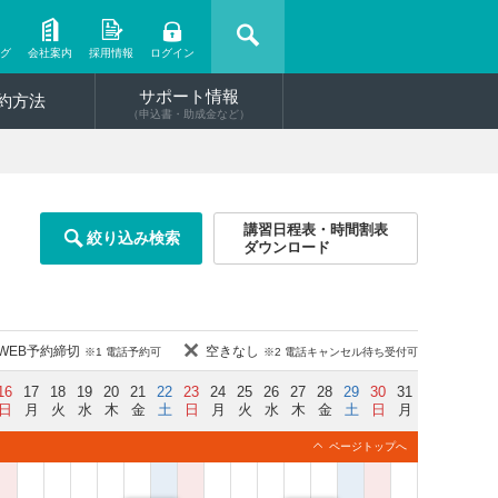
ング
会社案内
採用情報
ログイン
サポート情報
約方法
（申込書・助成金など）
講習日程表・時間割表
絞り込み検索
ダウンロード
WEB予約締切
空きなし
※1 電話予約可
※2 電話キャンセル待ち受付可
16
17
18
19
20
21
22
23
24
25
26
27
28
29
30
31
日
月
火
水
木
金
土
日
月
火
水
木
金
土
日
月
ページトップへ