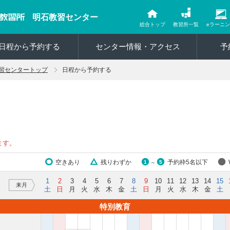
明石教習センター
総合トップ
教習所一覧
eラーニ
日程から予約する
センター情報・アクセス
予
習センタートップ
日程から予約する
ます。
空きあり
残りわずか
予約枠5名以下
1
5
～
1
2
3
4
5
6
7
8
9
10
11
12
13
14
15
来月
土
日
月
火
水
木
金
土
日
月
火
水
木
金
土
特別教育