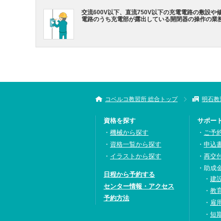
交流600V以下、直流750V以下の充電電路の敷設や
電路のうち充電部が露出している開閉器の操作の業
コベルコ教習所 総合トップ
明石教
資格を探す
サポー
機械から探す
ご予
資格一覧から探す
申込
イラストから探す
再交
助成
日程から予約する
建
センター情報・アクセス
教
予約方法
雇
短