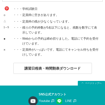
学
・・・学科試験日
○
・・・定員枠に空きがあります。
△
・・・定員枠の残が少なくなっています。
1～5
・・・残りの予約枠数が5名以下になると、残数を数字にて表
示しています。
●
・・・Webからの予約は締め切りました。電話にて予約を受付
けています。
×
・・・定員枠がいっぱいです。電話にてキャンセル待ちを受付
けしています。
講習日程表・時間割表ダウンロード
ページトップへ
SNS公式アカウント
Youtube
LINE