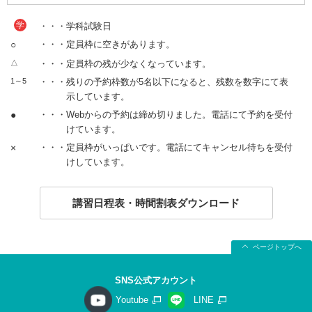
学
・・・学科試験日
○
・・・定員枠に空きがあります。
△
・・・定員枠の残が少なくなっています。
1～5
・・・残りの予約枠数が5名以下になると、残数を数字にて表
示しています。
●
・・・Webからの予約は締め切りました。電話にて予約を受付
けています。
×
・・・定員枠がいっぱいです。電話にてキャンセル待ちを受付
けしています。
講習日程表・時間割表ダウンロード
ページトップへ
SNS公式アカウント
Youtube
LINE