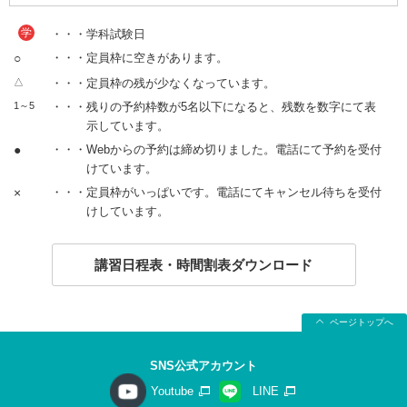
学
・・・学科試験日
○
・・・定員枠に空きがあります。
△
・・・定員枠の残が少なくなっています。
1～5
・・・残りの予約枠数が5名以下になると、残数を数字にて表
示しています。
●
・・・Webからの予約は締め切りました。電話にて予約を受付
けています。
×
・・・定員枠がいっぱいです。電話にてキャンセル待ちを受付
けしています。
講習日程表・時間割表ダウンロード
ページトップへ
SNS公式アカウント
Youtube
LINE