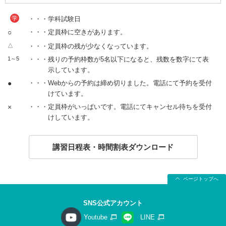
学
・・・学科試験日
○
・・・定員枠に空きがあります。
△
・・・定員枠の残が少なくなっています。
1～5
・・・残りの予約枠数が5名以下になると、残数を数字にて表
示しています。
●
・・・Webからの予約は締め切りました。電話にて予約を受付
けています。
×
・・・定員枠がいっぱいです。電話にてキャンセル待ちを受付
けしています。
講習日程表・時間割表ダウンロード
ページトップへ
SNS公式アカウント
Youtube
LINE