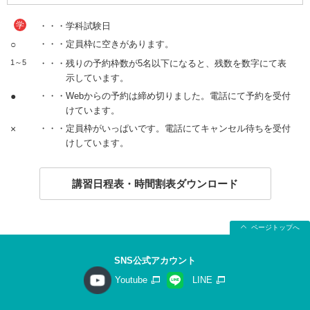
学
・・・学科試験日
○
・・・定員枠に空きがあります。
1～5
・・・残りの予約枠数が5名以下になると、残数を数字にて表
示しています。
●
・・・Webからの予約は締め切りました。電話にて予約を受付
けています。
×
・・・定員枠がいっぱいです。電話にてキャンセル待ちを受付
けしています。
講習日程表・時間割表ダウンロード
ページトップへ
SNS公式アカウント
Youtube
LINE