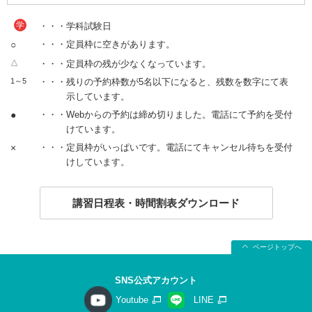
学
・・・学科試験日
○
・・・定員枠に空きがあります。
△
・・・定員枠の残が少なくなっています。
1～5
・・・残りの予約枠数が5名以下になると、残数を数字にて表
示しています。
●
・・・Webからの予約は締め切りました。電話にて予約を受付
けています。
×
・・・定員枠がいっぱいです。電話にてキャンセル待ちを受付
けしています。
講習日程表・時間割表ダウンロード
ページトップへ
SNS公式アカウント
Youtube
LINE