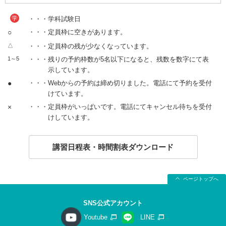
学
・・・学科試験日
○
・・・定員枠に空きがあります。
△
・・・定員枠の残が少なくなっています。
1～5
・・・残りの予約枠数が5名以下になると、残数を数字にて表
示しています。
●
・・・Webからの予約は締め切りました。電話にて予約を受付
けています。
×
・・・定員枠がいっぱいです。電話にてキャンセル待ちを受付
けしています。
講習日程表・時間割表ダウンロード
ページトップへ
SNS公式アカウント
Youtube
LINE