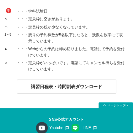
学
・・・学科試験日
○
・・・定員枠に空きがあります。
△
・・・定員枠の残が少なくなっています。
1～5
・・・残りの予約枠数が5名以下になると、残数を数字にて表
示しています。
●
・・・Webからの予約は締め切りました。電話にて予約を受付
けています。
×
・・・定員枠がいっぱいです。電話にてキャンセル待ちを受付
けしています。
講習日程表・時間割表ダウンロード
ページトップへ
SNS公式アカウント
Youtube
LINE