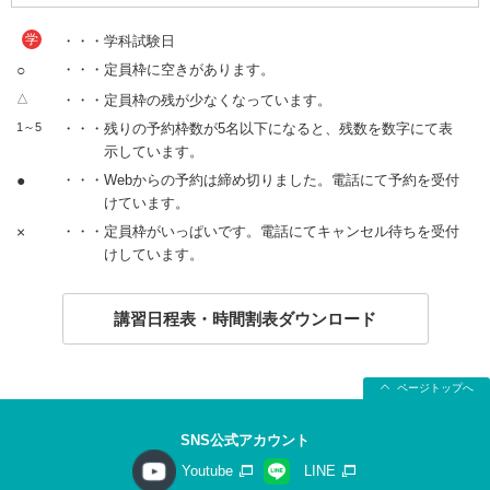
学
・・・学科試験日
○
・・・定員枠に空きがあります。
△
・・・定員枠の残が少なくなっています。
1～5
・・・残りの予約枠数が5名以下になると、残数を数字にて表
示しています。
●
・・・Webからの予約は締め切りました。電話にて予約を受付
けています。
×
・・・定員枠がいっぱいです。電話にてキャンセル待ちを受付
けしています。
講習日程表・時間割表ダウンロード
ページトップへ
SNS公式アカウント
Youtube
LINE