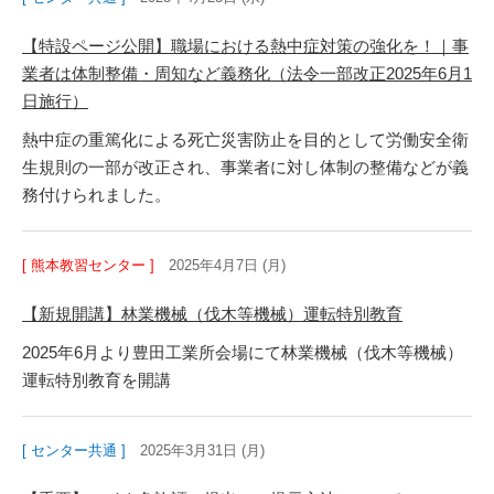
【特設ページ公開】職場における熱中症対策の強化を！｜事
業者は体制整備・周知など義務化（法令一部改正2025年6月1
日施行）
熱中症の重篤化による死亡災害防止を目的として労働安全衛
生規則の一部が改正され、事業者に対し体制の整備などが義
務付けられました。
[ 熊本教習センター ]
2025年4月7日 (月)
【新規開講】林業機械（伐木等機械）運転特別教育
2025年6月より豊田工業所会場にて林業機械（伐木等機械）
運転特別教育を開講
[ センター共通 ]
2025年3月31日 (月)