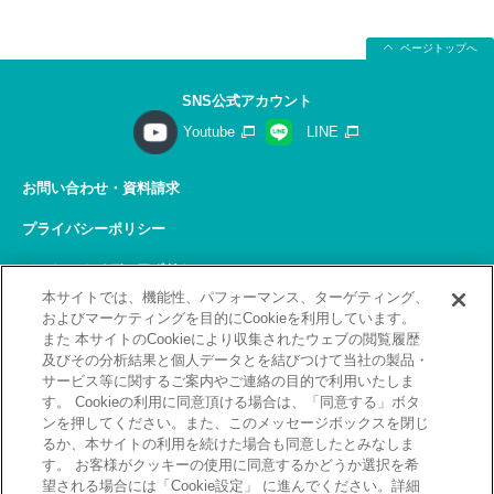
ページトップへ
SNS公式アカウント
Youtube
LINE
お問い合わせ・資料請求
プライバシーポリシー
ソーシャルメディアポリシー
本サイトでは、機能性、パフォーマンス、ターゲティング、
サイトの利用について
およびマーケティングを目的にCookieを利用しています。
また 本サイトのCookieにより収集されたウェブの閲覧履歴
サイトマップ
及びその分析結果と個人データとを結びつけて当社の製品・
サービス等に関するご案内やご連絡の目的で利用いたしま
関連リンク
す。 Cookieの利用に同意頂ける場合は、「同意する」ボタ
ンを押してください。また、このメッセージボックスを閉じ
採用情報
るか、本サイトの利用を続けた場合も同意したとみなしま
す。 お客様がクッキーの使用に同意するかどうか選択を希
Copyright(C) 2026 Kobelco Training Services Co,.Ltd.
望される場合には「Cookie設定」 に進んでください。詳細
All rights reserved.