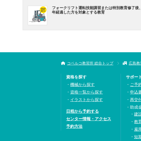
フォークリフト運転技能講習または特別教育修了後
年経過した方を対象とする教育
コベルコ教習所 総合トップ
広島教
資格を探す
サポー
機械から探す
ご予
資格一覧から探す
申込
イラストから探す
再交
助成
日程から予約する
建
センター情報・アクセス
教
予約方法
雇
短