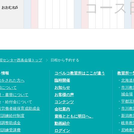
コース
、おおむね5
習センター西条会場トップ
日程から予約する
ト情報
コベルコ教習所はここが違う
教習所一
約をされた方へ
臨時開催
北海道
書について
お知らせ
市川教
城会場
付・書替について
お客様の声
宇都宮
金・給付金について
コンテンツ
設労働者確保育成助成金
市川教
会社案内
育訓練給付制度
新潟教
資格とともに明日へ。
用調整助成金
岐阜教
動画紹介
期訓練受講費
尼崎教
ログイン