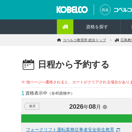
西条
資格を探す
コベルコ教習所 総合トップ
広島教
日程から予約する
※ 他ページへ遷移されると、カートがクリアされる場合があり
1
資格表示中
（全40資格中）
2026
08
年
月
前月
フォークリフト運転業務従事者安全衛生教育