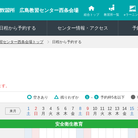
広島教習センター西条会場
総合トップ
教習所一覧
eラーニ
日程から予約する
センター情報・アクセス
予
習センター西条会場トップ
日程から予約する
ます。
空きあり
残りわずか
予約枠5名以下
1
5
～
1
2
3
4
5
6
7
8
9
10
11
12
13
14
15
来月
土
日
月
火
水
木
金
土
日
月
火
水
木
金
土
安全衛生教育