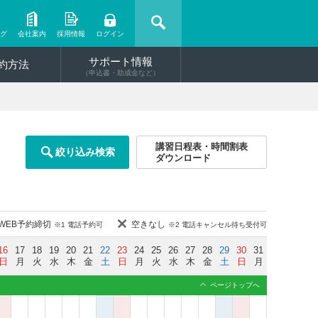
ング
会社案内
採用情報
ログイン
サポート情報
約方法
（申込書・助成金など）
講習日程表・時間割表
絞り込み検索
ダウンロード
WEB予約締切
空きなし
※1 電話予約可
※2 電話キャンセル待ち受付可
16
17
18
19
20
21
22
23
24
25
26
27
28
29
30
31
日
月
火
水
木
金
土
日
月
火
水
木
金
土
日
月
ページトップへ