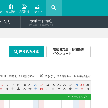
ング
会社案内
採用情報
ログイン
サポート情報
約方法
（申込書・助成金など）
講習日程表・時間割表
絞り込み検索
ダウンロード
WEB予約締切
空きなし
※1 電話予約可
※2 電話キャンセル待ち受付可
16
17
18
19
20
21
22
23
24
25
26
27
28
29
30
31
日
月
火
水
木
金
土
日
月
火
水
木
金
土
日
月
ページトップへ