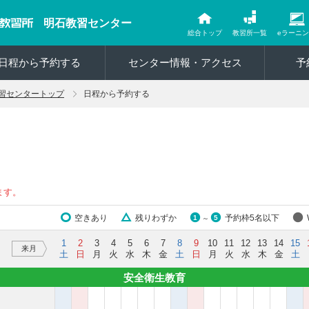
明石教習センター
総合トップ
教習所一覧
eラーニ
日程から予約する
センター情報・アクセス
予
習センタートップ
日程から予約する
ます。
空きあり
残りわずか
予約枠5名以下
1
5
～
1
2
3
4
5
6
7
8
9
10
11
12
13
14
15
来月
土
日
月
火
水
木
金
土
日
月
火
水
木
金
土
安全衛生教育