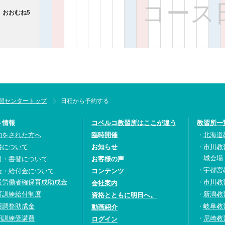
コース
、おおむね5
習センタートップ
日程から予約する
ト情報
コベルコ教習所はここが違う
教習所一
約をされた方へ
臨時開催
北海道
書について
お知らせ
市川教
城会場
付・書替について
お客様の声
宇都宮
金・給付金について
コンテンツ
設労働者確保育成助成金
市川教
会社案内
育訓練給付制度
新潟教
資格とともに明日へ。
用調整助成金
岐阜教
動画紹介
期訓練受講費
尼崎教
ログイン