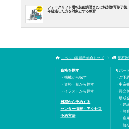
フォークリフト運転技能講習または特別教育修了後
年経過した方を対象とする教育
コベルコ教習所 総合トップ
明石教
資格を探す
サポー
機械から探す
ご予
資格一覧から探す
申込
イラストから探す
再交
助成
日程から予約する
建
センター情報・アクセス
教
予約方法
雇
短