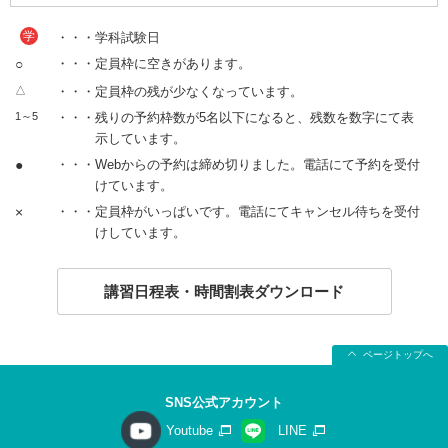
学
・・・学科試験日
○
・・・定員枠に空きがあります。
△
・・・定員枠の残が少なくなっています。
1～5
・・・残りの予約枠数が5名以下になると、残数を数字にて表
示しています。
●
・・・Webからの予約は締め切りました。電話にて予約を受付
けています。
×
・・・定員枠がいっぱいです。電話にてキャンセル待ちを受付
けしています。
講習日程表・時間割表ダウンロード
ページトップへ
SNS公式アカウント
Youtube
LINE