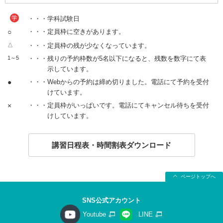
学
・・・学科試験日
○
・・・定員枠に空きがあります。
△
・・・定員枠の残が少なくなっています。
1～5
・・・残りの予約枠数が5名以下になると、残数を数字にて表
示しています。
●
・・・Webからの予約は締め切りました。電話にて予約を受付
けています。
×
・・・定員枠がいっぱいです。電話にてキャンセル待ちを受付
けしています。
講習日程表・時間割表ダウンロード
ページトップへ
SNS公式アカウント
Youtube
LINE