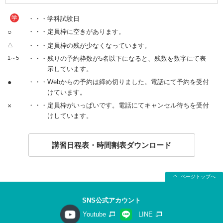
学
・・・学科試験日
○
・・・定員枠に空きがあります。
△
・・・定員枠の残が少なくなっています。
1～5
・・・残りの予約枠数が5名以下になると、残数を数字にて表
示しています。
●
・・・Webからの予約は締め切りました。電話にて予約を受付
けています。
×
・・・定員枠がいっぱいです。電話にてキャンセル待ちを受付
けしています。
講習日程表・時間割表ダウンロード
ページトップへ
SNS公式アカウント
Youtube
LINE