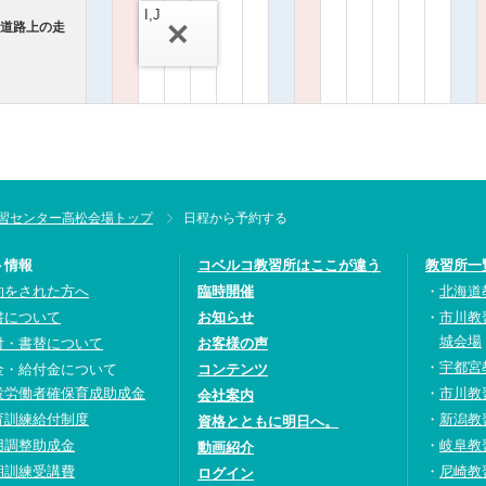
I,J
（道路上の走
習センター高松会場トップ
日程から予約する
ト情報
コベルコ教習所はここが違う
教習所一
約をされた方へ
臨時開催
北海道
書について
お知らせ
市川教
城会場
付・書替について
お客様の声
宇都宮
金・給付金について
コンテンツ
設労働者確保育成助成金
市川教
会社案内
育訓練給付制度
新潟教
資格とともに明日へ。
用調整助成金
岐阜教
動画紹介
期訓練受講費
尼崎教
ログイン