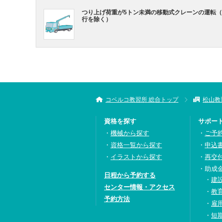
つり上げ荷重が5トン未満の移動式クレーンの運転
行を除く）
コベルコ教習所 総合トップ
松山教
資格を探す
サポー
機械から探す
ご予
資格一覧から探す
申込
イラストから探す
再交
助成
日程から予約する
建
センター情報・アクセス
教
予約方法
雇
短