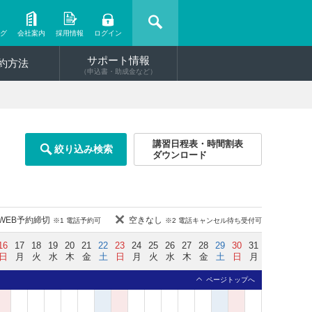
ング
会社案内
採用情報
ログイン
サポート情報
約方法
（申込書・助成金など）
講習日程表・時間割表
絞り込み検索
ダウンロード
WEB予約締切
空きなし
※1 電話予約可
※2 電話キャンセル待ち受付可
16
17
18
19
20
21
22
23
24
25
26
27
28
29
30
31
日
月
火
水
木
金
土
日
月
火
水
木
金
土
日
月
ページトップへ