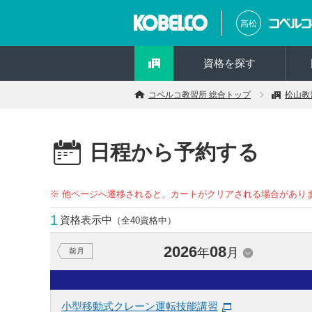
高松
資格を探す
コベルコ教習所 総合トップ
松山教
日程から予約する
※ 他ページへ遷移されると、カートがクリアされる場合があり
1
資格表示中
（全40資格中）
2026
08
年
月
前月
小型移動式クレーン運転技能講習