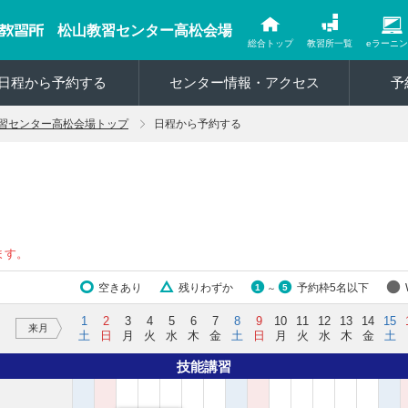
松山教習センター高松会場
総合トップ
教習所一覧
eラーニ
日程から予約する
センター情報・アクセス
予
習センター高松会場トップ
日程から予約する
ます。
空きあり
残りわずか
予約枠5名以下
1
5
～
1
2
3
4
5
6
7
8
9
10
11
12
13
14
15
来月
土
日
月
火
水
木
金
土
日
月
火
水
木
金
土
技能講習