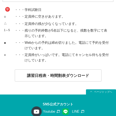
学
・・・学科試験日
○
・・・定員枠に空きがあります。
△
・・・定員枠の残が少なくなっています。
1～5
・・・残りの予約枠数が5名以下になると、残数を数字にて表
示しています。
●
・・・Webからの予約は締め切りました。電話にて予約を受付
けています。
×
・・・定員枠がいっぱいです。電話にてキャンセル待ちを受付
けしています。
講習日程表・時間割表ダウンロード
ページトップへ
SNS公式アカウント
Youtube
LINE